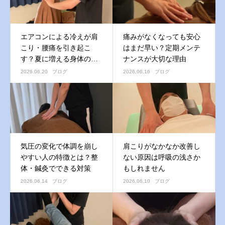
エアコンによる冷えが肩
痛みがなくなっても安心
こり・腰痛を引き起こ
はまだ早い？定期メンテ
す？夏に増える身体の不
ナンスが大切な理由
調とは
2026.06.20
ブログ
2026.06.16
ブログ
気圧の変化で体調を崩し
肩こりがなかなか改善し
やすい人の特徴とは？整
ない原因は呼吸の浅さか
体・鍼灸でできる対策
もしれません
2026.06.14
ブログ
2026.06.10
ブログ