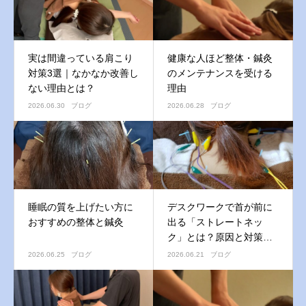
実は間違っている肩こり
健康な人ほど整体・鍼灸
対策3選｜なかなか改善し
のメンテナンスを受ける
ない理由とは？
理由
2026.06.30
ブログ
2026.06.28
ブログ
睡眠の質を上げたい方に
デスクワークで首が前に
おすすめの整体と鍼灸
出る「ストレートネッ
ク」とは？原因と対策を
解説
2026.06.25
ブログ
2026.06.21
ブログ