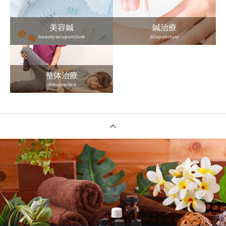
美容鍼
鍼治療
beauty-acupuncture
acupuncture
整体治療
chiropractics