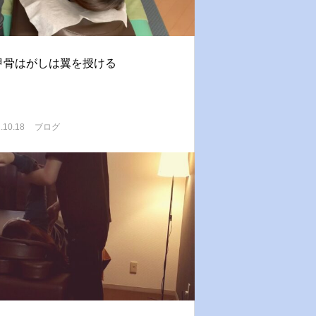
甲骨はがしは翼を授ける
.10.18
ブログ