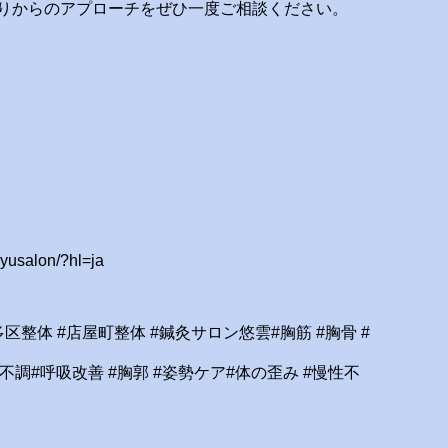
りからのアプローチをぜひ一度ご相談ください。
yusalon/?hl=ja
多区整体 #店屋町整体 #鍼灸サロン悠雲#胸筋 #胸骨 #
不調#呼吸改善 #胸郭 #姿勢ケア#体の歪み #慢性不