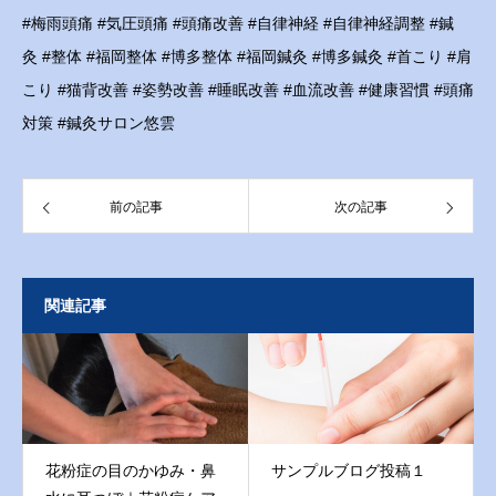
#梅雨頭痛 #気圧頭痛 #頭痛改善 #自律神経 #自律神経調整 #鍼
灸 #整体 #福岡整体 #博多整体 #福岡鍼灸 #博多鍼灸 #首こり #肩
こり #猫背改善 #姿勢改善 #睡眠改善 #血流改善 #健康習慣 #頭痛
対策 #鍼灸サロン悠雲
前の記事
次の記事
関連記事
花粉症の目のかゆみ・鼻
サンプルブログ投稿１