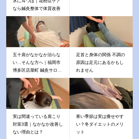
水に耳つぼ｜花粉症ケア
なら鍼灸整体で体質改善
五十肩がなかなか治らな
足首と身体の関係 不調の
い…そんな方へ｜福岡市
原因は足元にあるかもし
博多区店屋町 鍼灸サロン
れません
悠雲
実は間違っている肩こり
寒い季節は実は痩せやす
対策3選｜なかなか改善し
い？冬ダイエットのメリ
ない理由とは？
ット